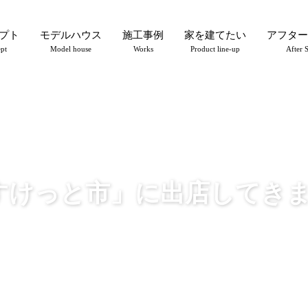
プト
モデルハウス
施工事例
家を建てたい
アフター
pt
Model house
Works
Product line-up
After 
すけっと市」に出店してきま