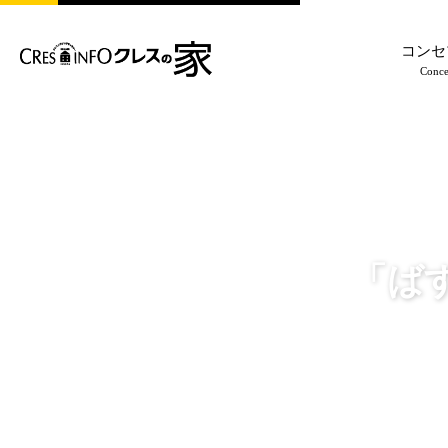
コンセ
Conce
「ば