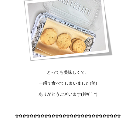
とっても美味しくて、
一瞬で食べてしまいました(笑)
ありがとうございます(艸∀｀*)
✿✿✿✿✿✿✿✿✿✿✿✿✿✿✿✿✿✿✿✿✿✿✿✿✿✿✿✿✿