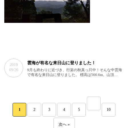
雲海が有名な来日山に登りました！
2019
09/26
9月も終わりに近づき、行楽の秋真っ只中！そんな中雲海
で有名な来日山に登りました。 標高は566.6m。山頂…
1
2
3
4
5
10
次へ »