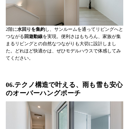
2階に
水回りを集約
し、サンルームを通ってリビングへと
つながる
回遊動線
を実現。便利さはもちろん、家族が集
まるリビングとの自然なつながりも大切に設計しまし
た。どれほど快適かは、ぜひモデルハウスで体感してみ
てください。
06.テクノ構造で叶える、雨も雪も安心
のオーバーハングポーチ