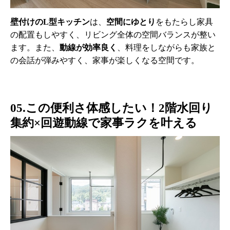
壁付けのL型キッチン
は、
空間にゆとり
をもたらし家具
の配置もしやすく、リビング全体の空間バランスが整い
ます。また、
動線が効率良く
、料理をしながらも家族と
の会話が弾みやすく、家事が楽しくなる空間です。
05.この便利さ体感したい！2階水回り
集約×回遊動線で家事ラクを叶える